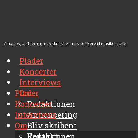
Ambitiøs, uafhængig musikkritik - Af musikelskere til musikelskere
Plader
Koncerter
Interviews
Plader
Om
Koncerter
Redaktionen
Interviews
Annoncering
Om
Bliv skribent
Kontakt
Redaktionen