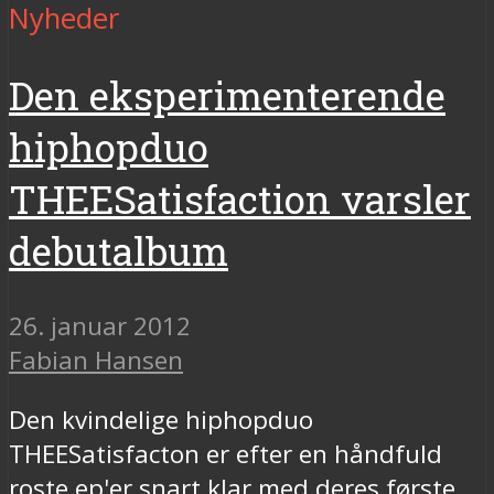
Nyheder
Den eksperimenterende
hiphopduo
THEESatisfaction varsler
debutalbum
26. januar 2012
Fabian Hansen
Den kvindelige hiphopduo
THEESatisfacton er efter en håndfuld
roste ep'er snart klar med deres første