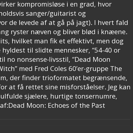
virker kompromisløse i en grad, hvor
oldsvis sanger/guitarist og
 de levede af at gå på jagt). I hvert fald
ang ryster næven og bliver blød i knæene.
its, hvilket man fik et effektivt, men dog
e hyldest til slidte mennesker, “54-40 or
til no nonsense-livsstil, “Dead Moon
Witch” med Fred Coles 60’er-gruppe The
dem, der finder trioformatet begrænsende,
at få rettet sine misforståelser. Jeg kan
fulde sjælere, hurtige tonsernumre,
 af:Dead Moon: Echoes of the Past