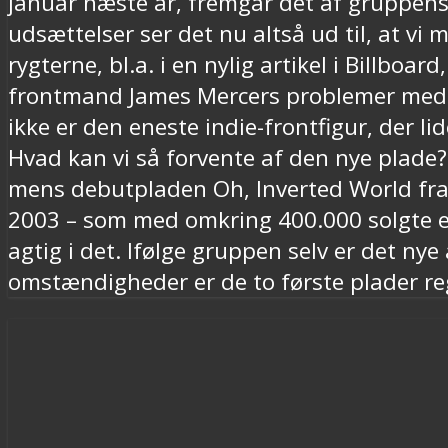
januar næste år, fremgår det af gruppens
udsættelser ser det nu altså ud til, at v
rygterne, bl.a. i en nylig artikel i Billboa
frontmand James Mercers problemer med at
ikke er den eneste indie-frontfigur, der l
Hvad kan vi så forvente af den nye plade?
mens debutpladen Oh, Inverted World fra 
2003 – som med omkring 400.000 solgte e
agtig i det. Ifølge gruppen selv er det ny
omstændigheder er de to første plader reg