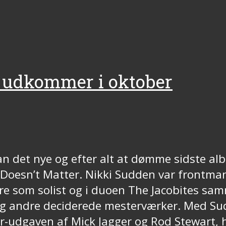
 udkommer i oktober
an det nye og efter alt at dømme sidste 
h Doesn’t Matter. Nikki Sudden var frontma
iere som solist og i duoen The Jacobites 
 og andre deciderede mesterværker. Med Su
r-udgaven af Mick Jagger og Rod Stewart, 