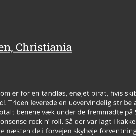
en, Christiania
m er for en tandløs, enøjet pirat, hvis ski
d! Trioen leverede en uovervindelig stribe
otalt benene væk under de fremmødte på S
sense-rock n’ roll. Så der var lagt i kakke
e næsten de i forvejen skyhøje forventning