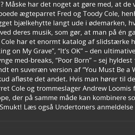
d? Måske har det noget at gøre med, at de 
 boede ægteparret Fred og Toody Cole, henh
et bjælkehytte langt ude i ødemarken, hvor
 ved deres musik, som gør, at man på én g
d Cole har et enormt katalog af slidstærke h
king on My Grave”, “It’s OK” – den ultimativ
ynge med-breaks, “Poor Born” – sej hyldest 
ndt en suveræn version af “You Must Be a 
ud afløste det andet. Hvis man hører til 
et Cole og trommeslager Andrew Loomis for 
pe, der på samme måde kan kombinere soul
ks. Smukt! Læs også Undertoners anmeldelse