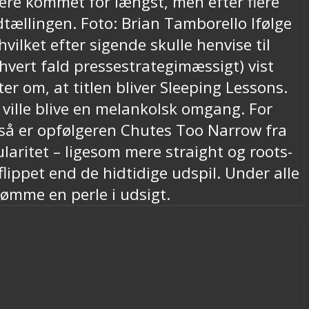
ære kommet for længst, men efter flere
tællingen. Foto: Brian Tamborello Ifølge
hvilket efter sigende skulle henvise til
vert fald pressestrategimæssigt) vist
er om, at titlen bliver Sleeping Lessons.
 ville blive en melankolsk omgang. For
 så er opfølgeren Chutes Too Narrow fra
ritet – ligesom mere straight og roots-
flippet end de hidtidige udspil. Under alle
dømme en perle i udsigt.