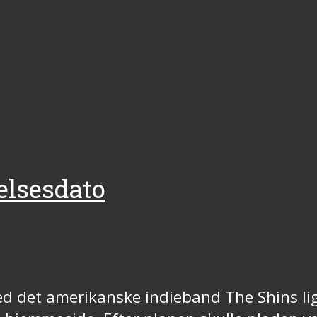
elsesdato
ed det amerikanske indieband The Shins l