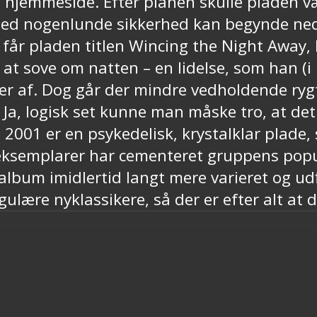
 hjemmeside. Efter planen skulle pladen v
i med nogenlunde sikkerhed kan begynde ned
rd, får pladen titlen Wincing the Night Away, 
 sove om natten – en lidelse, som han (i h
ider af. Dog går der mindre vedholdende rygt
 Ja, logisk set kunne man måske tro, at det
2001 er en psykedelisk, krystalklar plade,
ksemplarer har cementeret gruppens popula
e album imidlertid langt mere varieret og ud
ulære nyklassikere, så der er efter alt at 