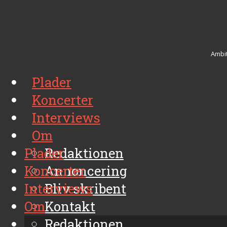
Ambit
Plader
Koncerter
Interviews
Om
Plader
Redaktionen
Koncerter
Annoncering
Interviews
Bliv skribent
Om
Kontakt
Arkiv
Redaktionen