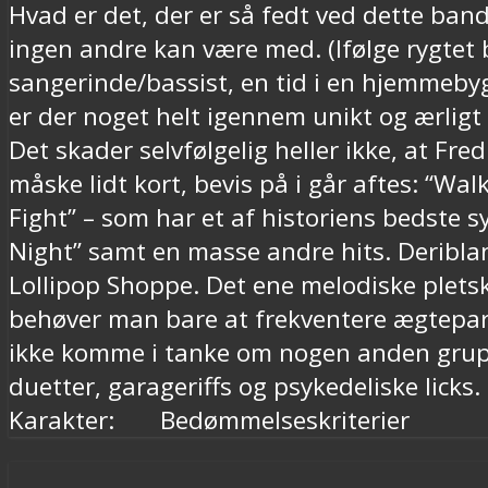
Hvad er det, der er så fedt ved dette ban
ingen andre kan være med. (Ifølge rygtet
sangerinde/bassist, en tid i en hjemmebygg
er der noget helt igennem unikt og ærligt
Det skader selvfølgelig heller ikke, at Fre
måske lidt kort, bevis på i går aftes: “Wal
Fight” – som har et af historiens bedste s
Night” samt en masse andre hits. Deribla
Lollipop Shoppe. Det ene melodiske pletsk
behøver man bare at frekventere ægteparr
ikke komme i tanke om nogen anden grup
duetter, garageriffs og psykedeliske lic
Karakter: Bedømmelseskriterier