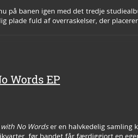
u på banen igen med det tredje studieal
lig plade fuld af overraskelser, der place
No Words EP
 with No Words
er en halvkedelig samling 
rikvarter, før bandet får færdiggjort en eg