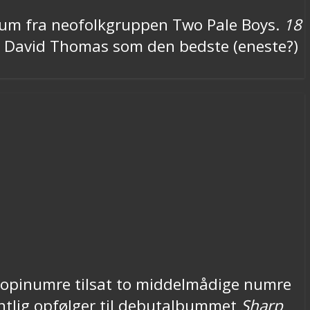
bum fra neofolkgruppen Two Pale Boys.
18
rer David Thomas som den bedste (eneste?)
kopinumre tilsat to middelmådige numre
entlig opfølger til debutalbummet
Sharp