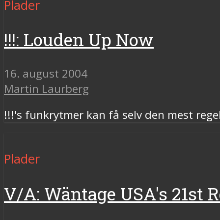
Plader
!!!: Louden Up Now
16. august 2004
Martin Laurberg
!!!'s funkrytmer kan få selv den mest regel
Plader
V/A: Wäntage USA's 21st 