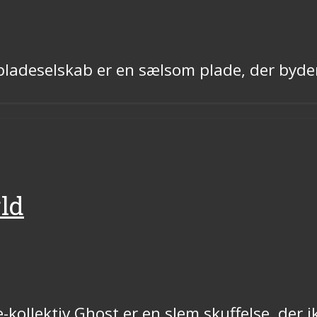
 pladeselskab er en sælsom plade, der by
ld
kollektiv Ghost er en slem skuffelse, der 