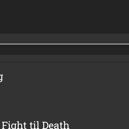
g
Fight til Death