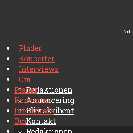
Ambit
Plader
Koncerter
Interviews
Om
Plader
Redaktionen
Koncerter
Annoncering
Interviews
Bliv skribent
Om
Kontakt
Arkiv
Redaktionen