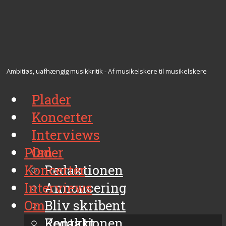
Ambitiøs, uafhængig musikkritik - Af musikelskere til musikelskere
Plader
Koncerter
Interviews
Plader
Om
Koncerter
Redaktionen
Interviews
Annoncering
Om
Bliv skribent
Kontakt
Redaktionen