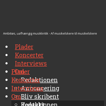
Ambitiøs, uafhængig musikkritik - Af musikelskere til musikelskere
Plader
Koncerter
Interviews
Plader
Om
Koncerter
Redaktionen
Interviews
Annoncering
Om
Bliv skribent
Kontakt
Redaktionen