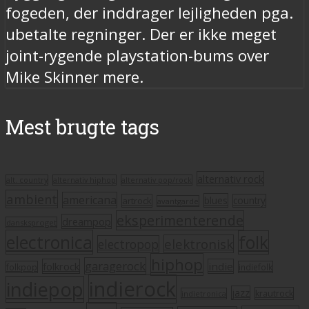
fogeden, der inddrager lejligheden pga.
ubetalte regninger. Der er ikke meget
joint-rygende playstation-bums over
Mike Skinner mere.
Mest brugte tags
alternativ rock
alt. country
alternativ hiphop
alternativ pop/rock
ambient
americana
blues
artrock
country
avantgarde
eksperimenterende
dreampop
dansksproget
electronica
folk
elektronisk
electropop
hiphop
garagerock
folkrock
indie
folkpop
indiefolk
indierock
indiepop
jazz
krautrock
indietronica