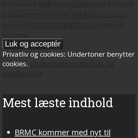
pop
postrock
postpunk
pop/rock
lo-fi
melankolsk
rock
psykedelisk
punk
rap
psych
Roskilde Festival 2011
singer/songwriter
støjrock
shoegazer
soul
synthpop
Privatliv og cookies: Undertoner benytter
cookies.
Undertoners privatlivs- og
cookiepolitik
Mest læste indhold
BRMC kommer med nyt til