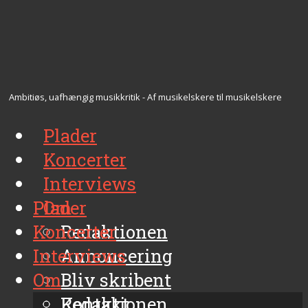
Ambitiøs, uafhængig musikkritik - Af musikelskere til musikelskere
Plader
Koncerter
Interviews
Plader
Om
Koncerter
Redaktionen
Interviews
Annoncering
Om
Bliv skribent
Kontakt
Redaktionen