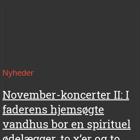
Nyheder
November-koncerter II: I
faderens hjemsøgte
vandhus bor en spirituel
ødelægger, to x’er og to