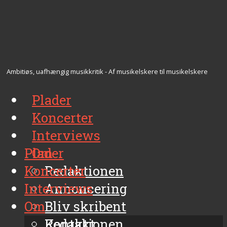
Ambitiøs, uafhængig musikkritik - Af musikelskere til musikelskere
Plader
Koncerter
Interviews
Plader
Om
Koncerter
Redaktionen
Interviews
Annoncering
Om
Bliv skribent
Kontakt
Redaktionen