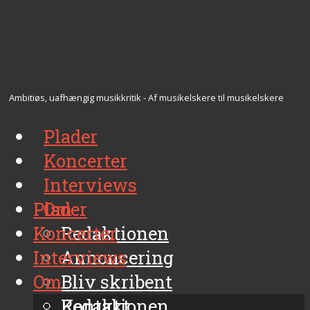
Ambitiøs, uafhængig musikkritik - Af musikelskere til musikelskere
Plader
Koncerter
Interviews
Plader
Om
Koncerter
Redaktionen
Interviews
Annoncering
Om
Bliv skribent
Kontakt
Redaktionen