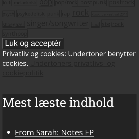
pop
postrock
postpunk
pop/rock
lo-fi
melankolsk
rock
psykedelisk
punk
rap
psych
Roskilde Festival 2011
singer/songwriter
støjrock
shoegazer
soul
synthpop
Privatliv og cookies: Undertoner benytter
cookies.
Undertoners privatlivs- og
cookiepolitik
Mest læste indhold
From Sarah: Notes EP