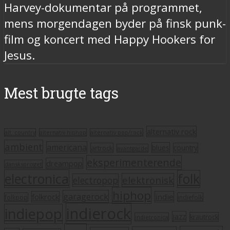
Harvey-dokumentar på programmet,
mens morgendagen byder på finsk punk-
film og koncert med Happy Hookers for
Jesus.
Mest brugte tags
alternativ rock
alt. country
alternativ hiphop
alternativ pop/rock
ambient
americana
blues
artrock
country
avantgarde
eksperimenterende
dreampop
dansksproget
electronica
folk
elektronisk
electropop
hiphop
garagerock
folkrock
indie
folkpop
indiefolk
indierock
indiepop
jazz
krautrock
indietronica