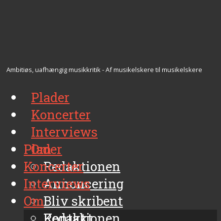
Ambitiøs, uafhængig musikkritik - Af musikelskere til musikelskere
Plader
Koncerter
Interviews
Plader
Om
Koncerter
Redaktionen
Interviews
Annoncering
Om
Bliv skribent
Kontakt
Redaktionen