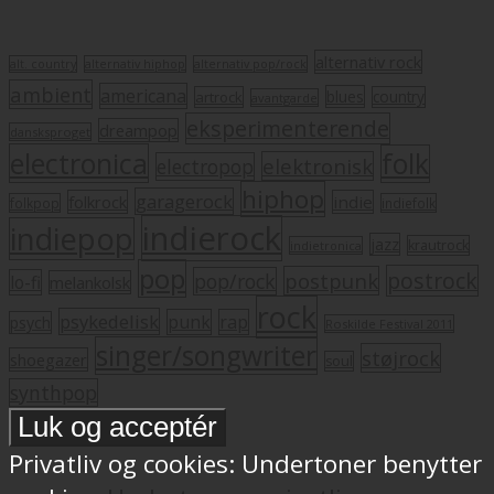
alternativ rock
alt. country
alternativ hiphop
alternativ pop/rock
ambient
americana
blues
artrock
country
avantgarde
eksperimenterende
dreampop
dansksproget
electronica
folk
elektronisk
electropop
hiphop
garagerock
folkrock
indie
folkpop
indiefolk
indierock
indiepop
jazz
krautrock
indietronica
pop
postrock
postpunk
pop/rock
lo-fi
melankolsk
rock
psykedelisk
punk
rap
psych
Roskilde Festival 2011
singer/songwriter
støjrock
shoegazer
soul
synthpop
Privatliv og cookies: Undertoner benytter