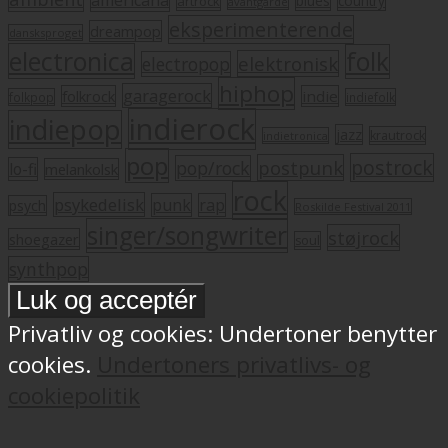
americana
blues
artrock
country
avantgarde
eksperimenterende
dreampop
dansksproget
electronica
folk
elektronisk
electropop
hiphop
garagerock
folkrock
indie
folkpop
indiefolk
indierock
indiepop
jazz
krautrock
indietronica
pop
postrock
postpunk
pop/rock
lo-fi
melankolsk
rock
psykedelisk
punk
rap
psych
Roskilde Festival 2011
singer/songwriter
støjrock
shoegazer
soul
synthpop
Privatliv og cookies: Undertoner benytter
cookies.
Undertoners privatlivs- og
cookiepolitik