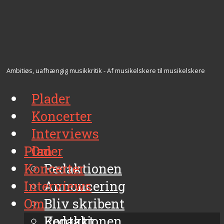
Ambitiøs, uafhængig musikkritik - Af musikelskere til musikelskere
Plader
Koncerter
Interviews
Plader
Om
Koncerter
Redaktionen
Interviews
Annoncering
Om
Bliv skribent
Kontakt
Redaktionen