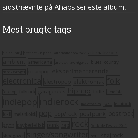
sidstnævnte på Ahabs seneste album.
Mest brugte tags
alternativ rock
alt. country
alternativ hiphop
alternativ pop/rock
ambient
americana
blues
artrock
country
avantgarde
eksperimenterende
dreampop
dansksproget
electronica
folk
elektronisk
electropop
hiphop
garagerock
folkrock
indie
folkpop
indiefolk
indierock
indiepop
jazz
krautrock
indietronica
pop
postrock
postpunk
pop/rock
lo-fi
melankolsk
rock
psykedelisk
punk
rap
psych
Roskilde Festival 2011
singer/songwriter
støjrock
shoegazer
soul