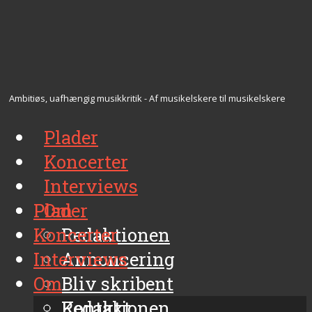
Ambitiøs, uafhængig musikkritik - Af musikelskere til musikelskere
Plader
Koncerter
Interviews
Plader
Om
Koncerter
Redaktionen
Interviews
Annoncering
Om
Bliv skribent
Kontakt
Redaktionen