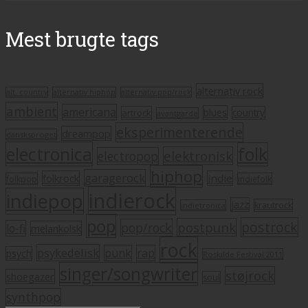
Mest brugte tags
alternativ rock
alt. country
alternativ hiphop
alternativ pop/rock
ambient
americana
blues
artrock
country
avantgarde
eksperimenterende
dreampop
dansksproget
electronica
folk
elektronisk
electropop
hiphop
garagerock
folkrock
indie
folkpop
indiefolk
indierock
indiepop
jazz
krautrock
indietronica
pop
postrock
postpunk
pop/rock
lo-fi
melankolsk
rock
psykedelisk
punk
rap
psych
Roskilde Festival 2011
singer/songwriter
støjrock
shoegazer
soul
synthpop