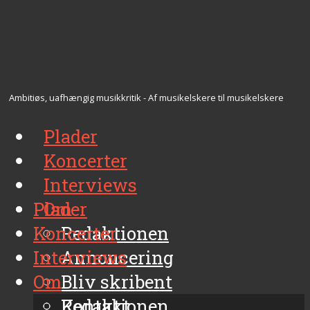
Ambitiøs, uafhængig musikkritik - Af musikelskere til musikelskere
Plader
Koncerter
Interviews
Plader
Om
Koncerter
Redaktionen
Interviews
Annoncering
Om
Bliv skribent
Kontakt
Redaktionen