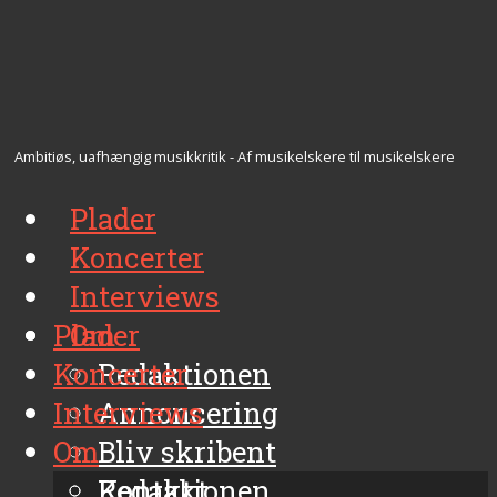
Ambitiøs, uafhængig musikkritik - Af musikelskere til musikelskere
Plader
Koncerter
Interviews
Plader
Om
Koncerter
Redaktionen
Interviews
Annoncering
Om
Bliv skribent
Kontakt
Redaktionen