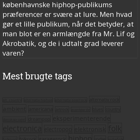
københavnske hiphop-publikums
præferencer er svære at lure. Men hvad
gør et lille publikum, når det betyder, at
man blot er en armlængde fra Mr. Lif og
Akrobatik, og de i udtalt grad leverer
varen?
Mest brugte tags
alternativ rock
alt. country
alternativ hiphop
alternativ pop/rock
ambient
americana
blues
artrock
country
avantgarde
eksperimenterende
dreampop
dansksproget
electronica
folk
elektronisk
electropop
hiphop
garagerock
folkrock
indie
folkpop
indiefolk