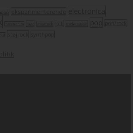
electronica
eksperimenterende
mpop
k
pop
pop/rock
lo-fi
melankolsk
jazz
krautrock
indietronica
støjrock
synthpop
oul
litik