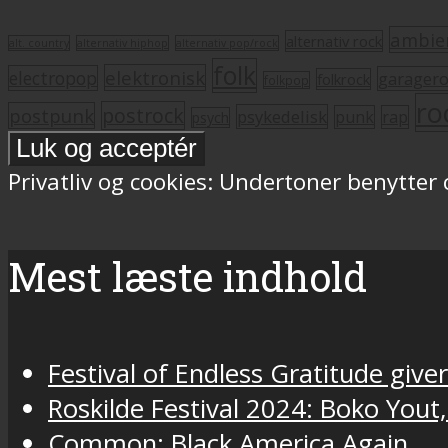
ambie
alternativ rock
alt. country
alternativ hiphop
alternativ pop/rock
folk
elektronisk
electropop
garager
folkrock
folkpop
ro
postrock
postpunk
psykedelisk
punk
rap
psych
Privatliv og cookies: Undertoner benytter
Mest læste indhold
Festival of Endless Gratitude gi
Roskilde Festival 2024: Boko Yout
Common: Black America Again