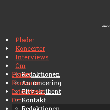
Ambit
Plader
Koncerter
Interviews
Om
Plader
Redaktionen
Koncerter
Annoncering
Interviews
Bliv skribent
Om
Kontakt
Arkiv
Redaktionen