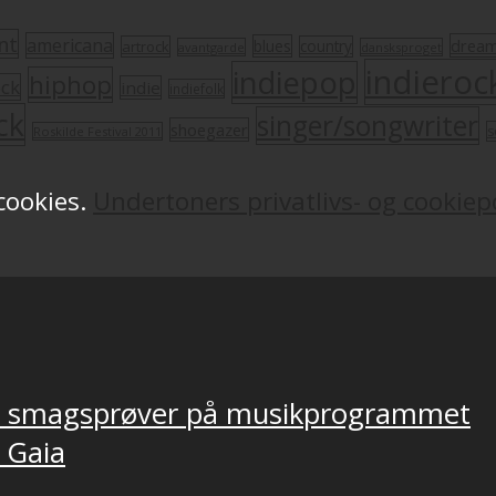
nt
americana
drea
blues
artrock
country
avantgarde
dansksproget
indieroc
indiepop
hiphop
ock
indie
indiefolk
ck
singer/songwriter
shoegazer
s
Roskilde Festival 2011
 cookies.
Undertoners privatlivs- og cookiepo
ver smagsprøver på musikprogrammet
, Gaia