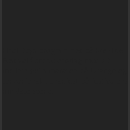
Final Days-programmet på Roskilde
Festival åbnede onsdag med alt
mellem goth-maraton på Orange og
tanzaniansk dansefest på festivalens
mindste scene.