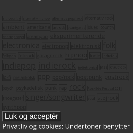
alternativ rock
alt. country
alternativ hiphop
alternativ pop/rock
ambient
americana
blues
artrock
country
avantgarde
eksperimenterende
dreampop
dansksproget
electronica
folk
elektronisk
electropop
hiphop
garagerock
folkrock
indie
folkpop
indiefolk
indierock
indiepop
jazz
krautrock
indietronica
pop
postrock
postpunk
pop/rock
lo-fi
melankolsk
rock
psykedelisk
punk
rap
psych
Roskilde Festival 2011
singer/songwriter
støjrock
shoegazer
soul
synthpop
Privatliv og cookies: Undertoner benytter