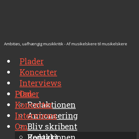
Ambitiøs, uafhængig musikkritik - Af musikelskere til musikelskere
Plader
Koncerter
Interviews
Plader
Om
Koncerter
Redaktionen
Interviews
Annoncering
Om
Bliv skribent
Kontakt
Redaktionen