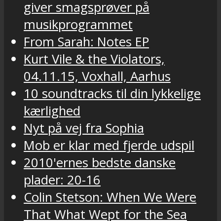
giver smagsprøver på
musikprogrammet
From Sarah: Notes EP
Kurt Vile & the Violators,
04.11.15, Voxhall, Aarhus
10 soundtracks til din lykkelige
kærlighed
Nyt på vej fra Sophia
Mob er klar med fjerde udspil
2010'ernes bedste danske
plader: 20-16
Colin Stetson: When We Were
That What Wept for the Sea