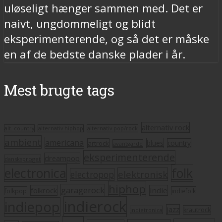
uløseligt hænger sammen med. Det er
naivt, ungdommeligt og blidt
eksperimenterende, og så det er måske
en af de bedste danske plader i år.
Mest brugte tags
alternativ rock
alt. country
alternativ hiphop
alternativ pop/rock
ambient
americana
blues
artrock
country
avantgarde
eksperimenterende
dreampop
dansksproget
electronica
folk
elektronisk
electropop
hiphop
garagerock
folkrock
indie
folkpop
indiefolk
indierock
indiepop
jazz
krautrock
indietronica