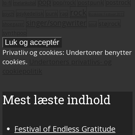
pop
postrock
postpunk
pop/rock
lo-fi
melankolsk
rock
psykedelisk
punk
rap
psych
Roskilde Festival 2011
singer/songwriter
støjrock
shoegazer
soul
synthpop
Privatliv og cookies: Undertoner benytter
cookies.
Undertoners privatlivs- og
cookiepolitik
Mest læste indhold
Festival of Endless Gratitude