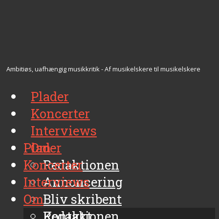
Ambitiøs, uafhængig musikkritik - Af musikelskere til musikelskere
Plader
Koncerter
Interviews
Plader
Om
Koncerter
Redaktionen
Interviews
Annoncering
Om
Bliv skribent
Kontakt
Redaktionen