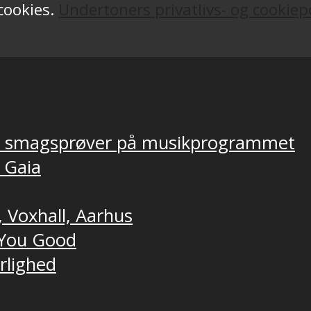
 cookies.
Undertoners privatlivs- og cookiepo
ver smagsprøver på musikprogrammet
, Gaia
, Voxhall, Aarhus
t You Good
ærlighed