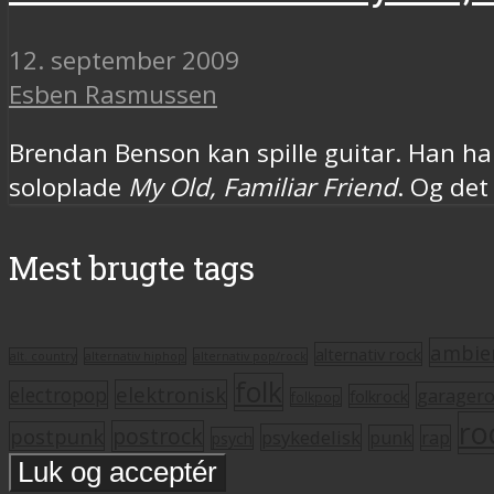
12. september 2009
Esben Rasmussen
Brendan Benson kan spille guitar. Han har
soloplade
My Old, Familiar Friend
. Og det
Mest brugte tags
ambie
alternativ rock
alt. country
alternativ hiphop
alternativ pop/rock
folk
elektronisk
electropop
garager
folkrock
folkpop
ro
postrock
postpunk
psykedelisk
punk
rap
psych