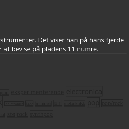
nstrumenter. Det viser han på hans fjerde
r at bevise på pladens 11 numre.
electronica
eksperimenterende
mpop
k
pop
pop/rock
lo-fi
melankolsk
jazz
krautrock
indietronica
støjrock
synthpop
oul