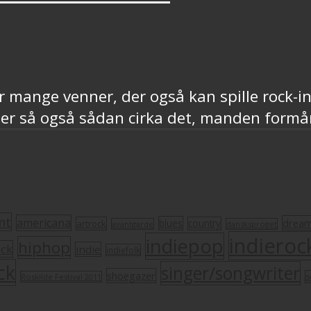
 mange venner, der også kan spille rock-i
 er så også sådan cirka det, manden formå
nt
americana
drea
blues
artrock
country
avantgarde
dansksproget
indieroc
indiepop
hiphop
ock
indie
indiefolk
ck
singer/songwriter
shoegazer
s
Roskilde Festival 2011