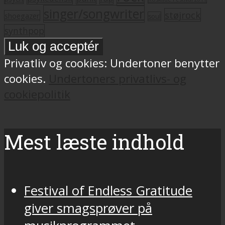
singer/songwriter
støjrock
shoegazer
soul
synthpop
Privatliv og cookies: Undertoner benytter
cookies.
Undertoners privatlivs- og
cookiepolitik
Mest læste indhold
Festival of Endless Gratitude
giver smagsprøver på