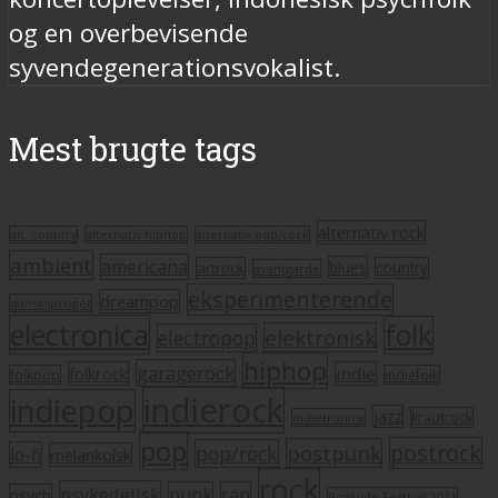
og en overbevisende
syvendegenerationsvokalist.
Mest brugte tags
alternativ rock
alt. country
alternativ hiphop
alternativ pop/rock
ambient
americana
blues
artrock
country
avantgarde
eksperimenterende
dreampop
dansksproget
electronica
folk
elektronisk
electropop
hiphop
garagerock
folkrock
indie
folkpop
indiefolk
indierock
indiepop
jazz
krautrock
indietronica
pop
postrock
postpunk
pop/rock
lo-fi
melankolsk
rock
psykedelisk
punk
rap
psych
Roskilde Festival 2011