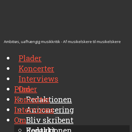
Ambitiøs, uafhængig musikkritik - Af musikelskere til musikelskere
Plader
Koncerter
Interviews
Plader
Om
Koncerter
Redaktionen
Interviews
Annoncering
Om
Bliv skribent
Kontakt
Redaktionen