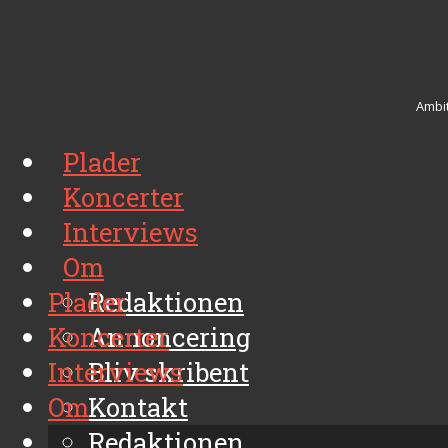
Ambit
Plader
Koncerter
Interviews
Om
Plader
Redaktionen
Koncerter
Annoncering
Interviews
Bliv skribent
Om
Kontakt
Arkiv
Redaktionen