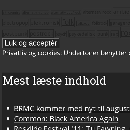
ambie
alternativ rock
alt. country
alternativ hiphop
alternativ pop/rock
folk
elektronisk
electropop
garager
folkrock
folkpop
ro
postrock
postpunk
psykedelisk
punk
rap
psych
Privatliv og cookies: Undertoner benytter
Mest læste indhold
BRMC kommer med nyt til august
Common: Black America Again
Roskilde Festival '11: Tu Fawning,