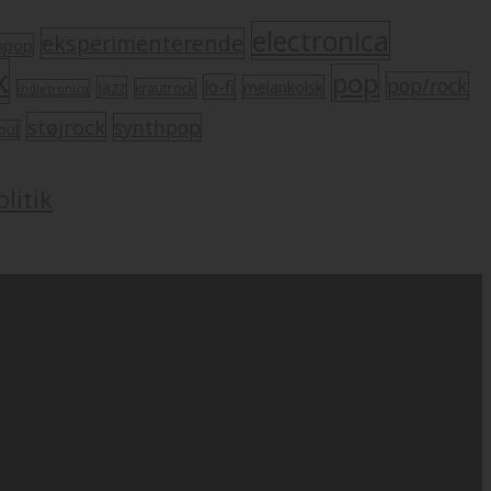
electronica
eksperimenterende
mpop
k
pop
pop/rock
lo-fi
melankolsk
jazz
krautrock
indietronica
støjrock
synthpop
oul
litik