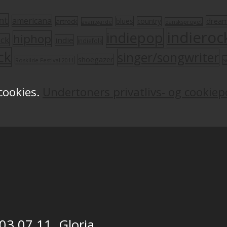
nt
americana
drea
blues
artrock
country
avantgarde
dansksproget
indieroc
indiepop
hiphop
ock
indie
indiefolk
ck
singer/songwriter
shoegazer
s
Roskilde Festival 2011
 cookies.
Undertoners privatlivs- og cookiepo
 03.07.11, Gloria