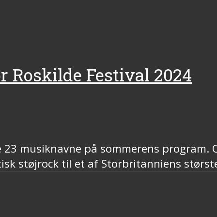
for Roskilde Festival 2024
ere 23 musiknavne på sommerens program. O
k støjrock til et af Storbritanniens størs