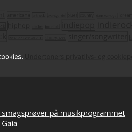
nt
americana
drea
blues
artrock
country
avantgarde
dansksproget
indieroc
indiepop
hiphop
ock
indie
indiefolk
ck
singer/songwriter
shoegazer
s
Roskilde Festival 2011
 cookies.
Undertoners privatlivs- og cookiepo
ver smagsprøver på musikprogrammet
, Gaia