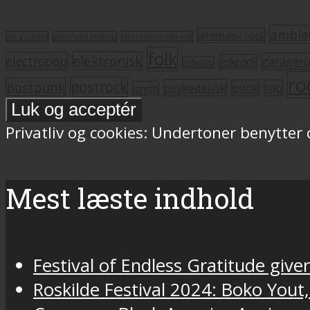
ambie
alternativ rock
alt. country
alternativ hiphop
alternativ pop/rock
folk
elektronisk
electropop
garager
folkrock
folkpop
ro
postrock
postpunk
psykedelisk
punk
rap
psych
Privatliv og cookies: Undertoner benytter
Mest læste indhold
Festival of Endless Gratitude gi
Roskilde Festival 2024: Boko Yout