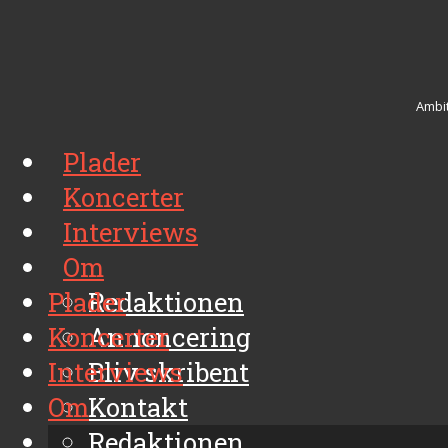
Ambit
Plader
Koncerter
Interviews
Om
Plader
Redaktionen
Koncerter
Annoncering
Interviews
Bliv skribent
Om
Kontakt
Arkiv
Redaktionen