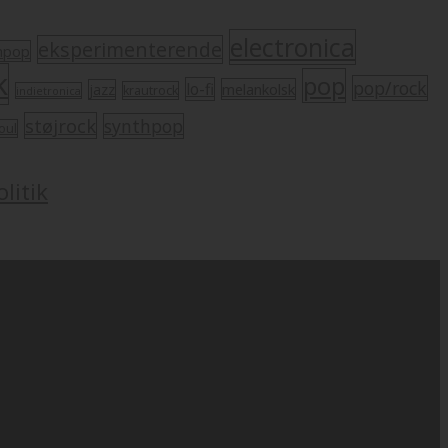
electronica
eksperimenterende
mpop
k
pop
pop/rock
lo-fi
melankolsk
jazz
krautrock
indietronica
støjrock
synthpop
oul
litik