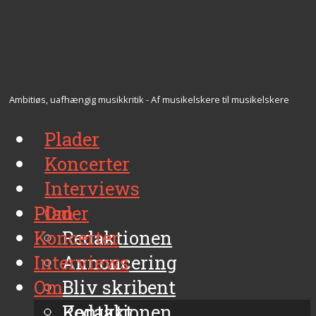
Ambitiøs, uafhængig musikkritik - Af musikelskere til musikelskere
Plader
Koncerter
Interviews
Plader
Om
Koncerter
Redaktionen
Interviews
Annoncering
Om
Bliv skribent
Kontakt
Redaktionen