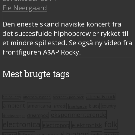
Fie Neergaard
Den eneste skandinaviske koncert fra
det succesfulde hiphopcrew er rykket til
et mindre spillested. Se også ny video fra
frontfiguren A$AP Rocky.
Mest brugte tags
alternativ rock
alt. country
alternativ hiphop
alternativ pop/rock
ambient
americana
blues
artrock
country
avantgarde
eksperimenterende
dreampop
dansksproget
electronica
folk
elektronisk
electropop
hiphop
garagerock
folkrock
indie