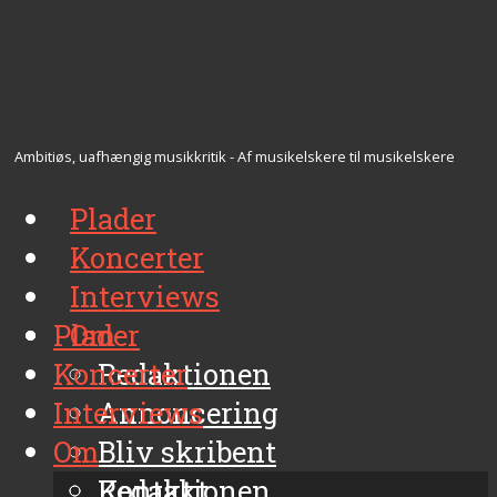
Ambitiøs, uafhængig musikkritik - Af musikelskere til musikelskere
Plader
Koncerter
Interviews
Plader
Om
Koncerter
Redaktionen
Interviews
Annoncering
Om
Bliv skribent
Kontakt
Redaktionen