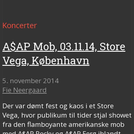
Koncerter
A$AP Mob, 03.11.14, Store
Vega, København
5. november 2014
Fie Neergaard
Der var dømt fest og kaos i et Store
Vega, hvor publikum til tider stjal showet
fra den flamboyante amerikanske mob
med A$AP Rocky og A$AP Ferg iblandt.