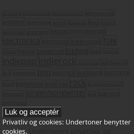
alternativ rock
alt. country
alternativ hiphop
alternativ pop/rock
ambient
americana
blues
artrock
country
avantgarde
eksperimenterende
dreampop
dansksproget
electronica
folk
elektronisk
electropop
hiphop
garagerock
folkrock
indie
folkpop
indiefolk
indierock
indiepop
jazz
krautrock
indietronica
pop
postrock
postpunk
pop/rock
lo-fi
melankolsk
rock
psykedelisk
punk
rap
psych
Roskilde Festival 2011
singer/songwriter
støjrock
shoegazer
soul
synthpop
Privatliv og cookies: Undertoner benytter
cookies.
Undertoners privatlivs- og