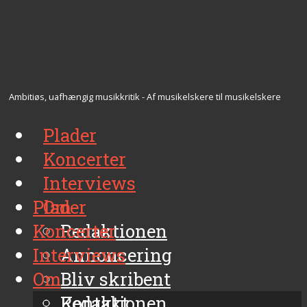
Ambitiøs, uafhængig musikkritik - Af musikelskere til musikelskere
Plader
Koncerter
Interviews
Plader
Om
Koncerter
Redaktionen
Interviews
Annoncering
Om
Bliv skribent
Kontakt
Redaktionen