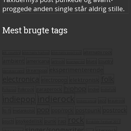
proggede anden single står aldrig stille.
Mest brugte tags
alternativ rock
alt. country
alternativ hiphop
alternativ pop/rock
ambient
americana
blues
artrock
country
avantgarde
eksperimenterende
dreampop
dansksproget
electronica
folk
elektronisk
electropop
hiphop
garagerock
folkrock
indie
folkpop
indiefolk
indierock
indiepop
jazz
krautrock
indietronica
pop
postrock
postpunk
pop/rock
lo-fi
melankolsk
rock
psykedelisk
punk
rap
psych
Roskilde Festival 2011
singer/songwriter
støjrock
shoegazer