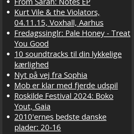
From Sarah: Notes EP
Kurt Vile & the Violators,
04.11.15, Voxhall, Aarhus
Fredagssinglr: Pale Honey - Treat
You Good
10 soundtracks til din lykkelige
kærlighed
Nyt på vej fra Sophia
Mob er klar med fjerde udspil
Roskilde Festival 2024: Boko
Yout, Gaia
2010'ernes bedste danske
plader: 20-16