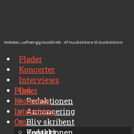
Ambitiøs, uafhængig musikkritik - Af musikelskere til musikelskere
Plader
Koncerter
Interviews
Plader
Om
Koncerter
Redaktionen
Interviews
Annoncering
Om
Bliv skribent
Kontakt
Redaktionen