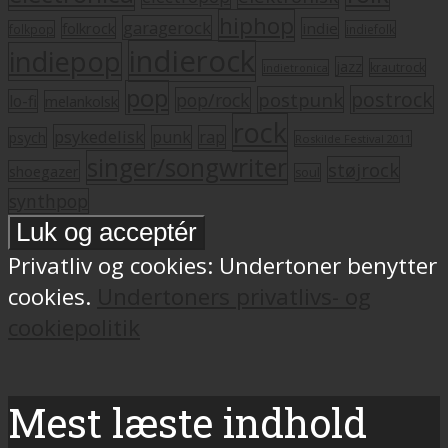
hiphop
garagerock
folkrock
indie
folkpop
indiefolk
indierock
indiepop
jazz
krautrock
indietronica
pop
postrock
postpunk
pop/rock
lo-fi
melankolsk
rock
psykedelisk
punk
rap
psych
Roskilde Festival 2011
singer/songwriter
støjrock
shoegazer
soul
synthpop
Privatliv og cookies: Undertoner benytter
cookies.
Undertoners privatlivs- og
cookiepolitik
Mest læste indhold