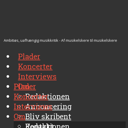
Ambitiøs, uafhængig musikkritik - Af musikelskere til musikelskere
Plader
Koncerter
Interviews
Plader
Om
Koncerter
Redaktionen
Interviews
Annoncering
Om
Bliv skribent
Kontakt
Redaktionen