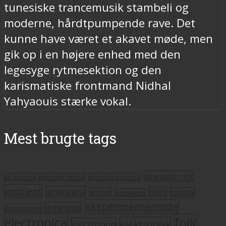
tunesiske trancemusik stambeli og
moderne, hårdtpumpende rave. Det
kunne have været et akavet møde, men
gik op i en højere enhed med den
legesyge rytmesektion og den
karismatiske frontmand Nidhal
Yahyaouis stærke vokal.
Mest brugte tags
alternativ rock
alt. country
alternativ hiphop
alternativ pop/rock
ambient
americana
blues
artrock
country
avantgarde
eksperimenterende
dreampop
dansksproget
electronica
folk
elektronisk
electropop