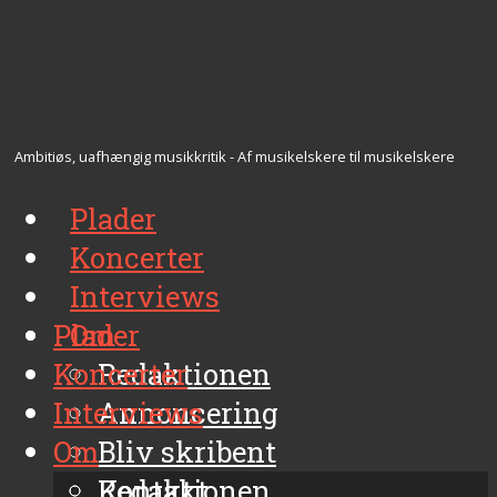
Ambitiøs, uafhængig musikkritik - Af musikelskere til musikelskere
Plader
Koncerter
Interviews
Plader
Om
Koncerter
Redaktionen
Interviews
Annoncering
Om
Bliv skribent
Kontakt
Redaktionen