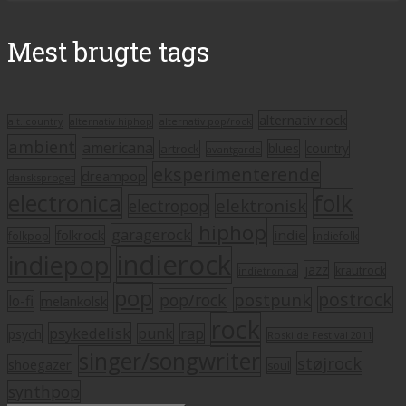
Mest brugte tags
alternativ rock
alt. country
alternativ hiphop
alternativ pop/rock
ambient
americana
blues
artrock
country
avantgarde
eksperimenterende
dreampop
dansksproget
electronica
folk
elektronisk
electropop
hiphop
garagerock
folkrock
indie
folkpop
indiefolk
indierock
indiepop
jazz
krautrock
indietronica
pop
postrock
postpunk
pop/rock
lo-fi
melankolsk
rock
psykedelisk
punk
rap
psych
Roskilde Festival 2011
singer/songwriter
støjrock
shoegazer
soul
synthpop