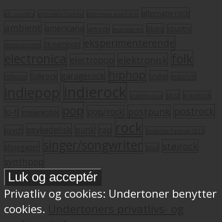
alternativ rock
alt. country
alternativ hiphop
alternativ pop/rock
ambient
americana
blues
artrock
country
avantgarde
eksperimenterende
dreampop
dansksproget
electronica
folk
elektronisk
electropop
hiphop
garagerock
folkrock
indie
folkpop
indiefolk
indierock
indiepop
jazz
krautrock
indietronica
pop
postrock
postpunk
pop/rock
lo-fi
melankolsk
rock
psykedelisk
punk
rap
psych
Roskilde Festival 2011
singer/songwriter
støjrock
shoegazer
soul
synthpop
Privatliv og cookies: Undertoner benytter
cookies.
Undertoners privatlivs- og