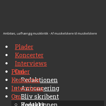
Ambitiøs, uafhængig musikkritik - Af musikelskere til musikelskere
Plader
Koncerter
Interviews
Plader
Om
Koncerter
Redaktionen
Interviews
Annoncering
Om
Bliv skribent
Kontakt
Redaktionen