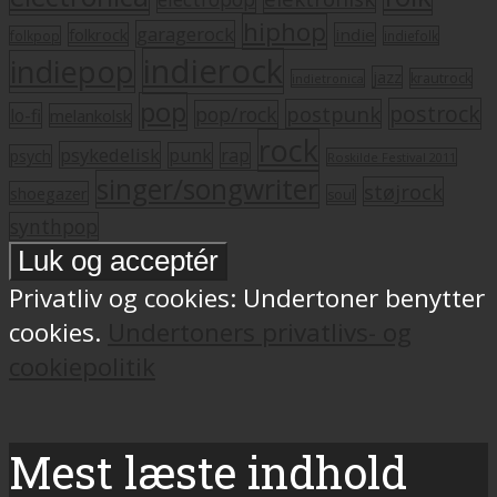
hiphop
garagerock
folkrock
indie
folkpop
indiefolk
indierock
indiepop
jazz
krautrock
indietronica
pop
postrock
postpunk
pop/rock
lo-fi
melankolsk
rock
psykedelisk
punk
rap
psych
Roskilde Festival 2011
singer/songwriter
støjrock
shoegazer
soul
synthpop
Privatliv og cookies: Undertoner benytter
cookies.
Undertoners privatlivs- og
cookiepolitik
Mest læste indhold