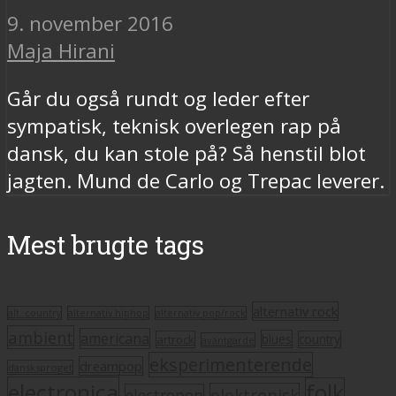
9. november 2016
Maja Hirani
Går du også rundt og leder efter
sympatisk, teknisk overlegen rap på
dansk, du kan stole på? Så henstil blot
jagten. Mund de Carlo og Trepac leverer.
Mest brugte tags
alternativ rock
alt. country
alternativ hiphop
alternativ pop/rock
ambient
americana
blues
artrock
country
avantgarde
eksperimenterende
dreampop
dansksproget
electronica
folk
elektronisk
electropop