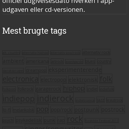
officiel udgivelsesdato hverken i app-
udgaven eller cd-versionen.
Mest brugte tags
alternativ rock
alt. country
alternativ hiphop
alternativ pop/rock
ambient
americana
blues
artrock
country
avantgarde
eksperimenterende
dreampop
dansksproget
electronica
folk
elektronisk
electropop
hiphop
garagerock
folkrock
indie
folkpop
indiefolk
indierock
indiepop
jazz
krautrock
indietronica
pop
postrock
postpunk
pop/rock
lo-fi
melankolsk
rock
psykedelisk
punk
rap
psych
Roskilde Festival 2011
singer/songwriter