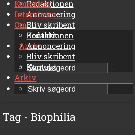
Koncerter
Redaktionen
Interviews
Annoncering
Om
Bliv skribent
Kontakt
Redaktionen
Arkiv
Annoncering
Bliv skribent
Kontakt
Arkiv
Tag - Biophilia