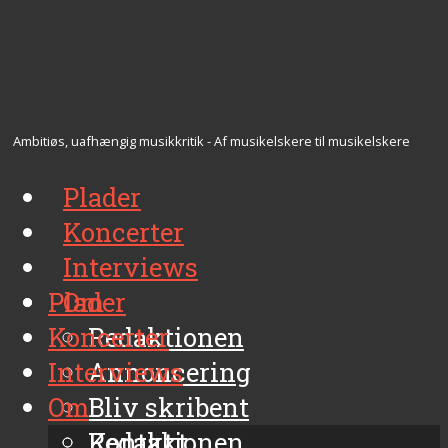
Ambitiøs, uafhængig musikkritik - Af musikelskere til musikelskere
Plader
Koncerter
Interviews
Plader
Om
Koncerter
Redaktionen
Interviews
Annoncering
Om
Bliv skribent
Kontakt
Redaktionen