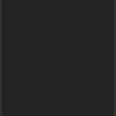
Final Days-programmet på Roskilde
Festival åbnede onsdag med alt
mellem goth-maraton på Orange og
tanzaniansk dansefest på festivalens
mindste scene.