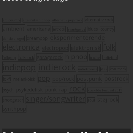
alternativ rock
alt. country
alternativ hiphop
alternativ pop/rock
ambient
americana
blues
artrock
country
avantgarde
eksperimenterende
dreampop
dansksproget
electronica
folk
elektronisk
electropop
hiphop
garagerock
folkrock
indie
folkpop
indiefolk
indierock
indiepop
jazz
krautrock
indietronica
pop
postrock
postpunk
pop/rock
lo-fi
melankolsk
rock
psykedelisk
punk
rap
psych
Roskilde Festival 2011
singer/songwriter
støjrock
shoegazer
soul
synthpop