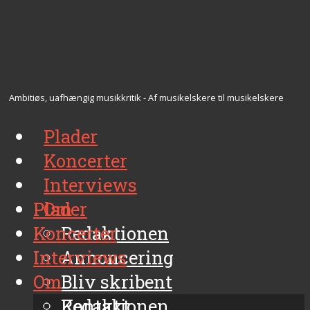
Ambitiøs, uafhængig musikkritik - Af musikelskere til musikelskere
Plader
Koncerter
Interviews
Plader
Om
Koncerter
Redaktionen
Interviews
Annoncering
Om
Bliv skribent
Kontakt
Redaktionen