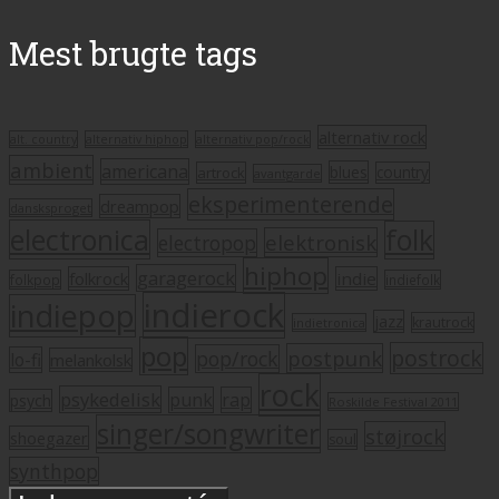
Mest brugte tags
alternativ rock
alt. country
alternativ hiphop
alternativ pop/rock
ambient
americana
blues
artrock
country
avantgarde
eksperimenterende
dreampop
dansksproget
electronica
folk
elektronisk
electropop
hiphop
garagerock
folkrock
indie
folkpop
indiefolk
indierock
indiepop
jazz
krautrock
indietronica
pop
postrock
postpunk
pop/rock
lo-fi
melankolsk
rock
psykedelisk
punk
rap
psych
Roskilde Festival 2011
singer/songwriter
støjrock
shoegazer
soul
synthpop