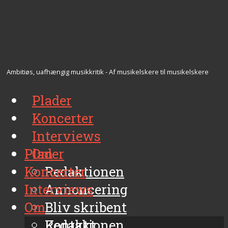
Ambitiøs, uafhængig musikkritik - Af musikelskere til musikelskere
Plader
Koncerter
Interviews
Plader
Om
Koncerter
Redaktionen
Interviews
Annoncering
Om
Bliv skribent
Kontakt
Redaktionen