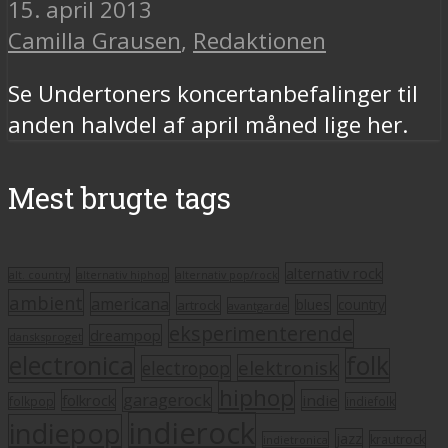
15. april 2013
Camilla Grausen
,
Redaktionen
Se Undertoners koncertanbefalinger til
anden halvdel af april måned lige her.
Mest brugte tags
alternativ rock
alt. country
alternativ hiphop
alternativ pop/rock
ambient
americana
blues
artrock
country
avantgarde
eksperimenterende
dreampop
dansksproget
electronica
folk
elektronisk
electropop
hiphop
garagerock
folkrock
indie
folkpop
indiefolk
indierock
indiepop
jazz
krautrock
indietronica