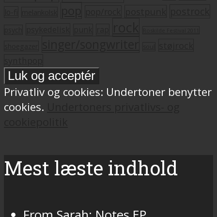
pop
postrock
postpunk
pop/rock
lo-fi
melankolsk
rock
psykedelisk
punk
rap
psych
Roskilde Festival 2011
singer/songwriter
støjrock
shoegazer
soul
synthpop
Privatliv og cookies: Undertoner benytter
cookies.
Undertoners privatlivs- og
cookiepolitik
Mest læste indhold
From Sarah: Notes EP