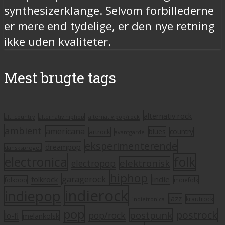
synthesizerklange. Selvom forbillederne
er mere end tydelige, er den nye retning
ikke uden kvaliteter.
Mest brugte tags
alternativ rock
alt. country
alternativ hiphop
alternativ pop/rock
ambient
americana
blues
artrock
country
avantgarde
eksperimenterende
dreampop
dansksproget
electronica
folk
elektronisk
electropop
hiphop
garagerock
folkrock
indie
folkpop
indiefolk
indierock
indiepop
jazz
krautrock
indietronica
pop
postrock
postpunk
pop/rock
lo-fi
melankolsk