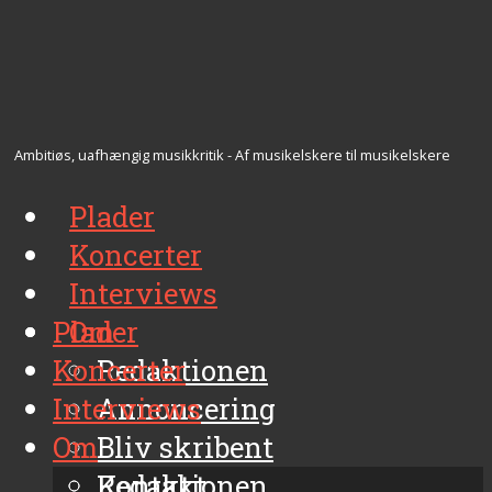
Ambitiøs, uafhængig musikkritik - Af musikelskere til musikelskere
Plader
Koncerter
Interviews
Plader
Om
Koncerter
Redaktionen
Interviews
Annoncering
Om
Bliv skribent
Kontakt
Redaktionen