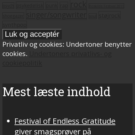
rock
psykedelisk
punk
rap
psych
Roskilde Festival 2011
singer/songwriter
støjrock
shoegazer
soul
synthpop
Privatliv og cookies: Undertoner benytter
cookies.
Undertoners privatlivs- og
cookiepolitik
Mest læste indhold
Festival of Endless Gratitude
giver smagsprøver på