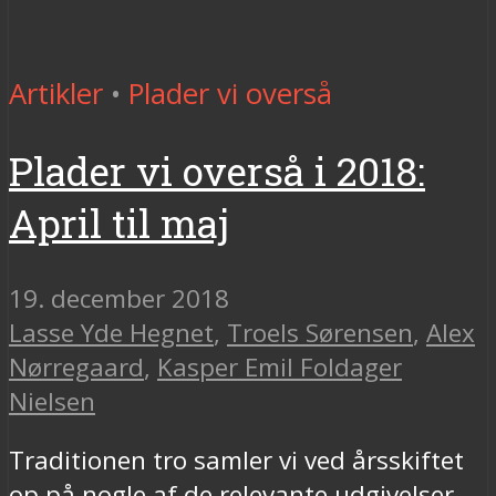
Artikler
•
Plader vi overså
Plader vi overså i 2018:
April til maj
19. december 2018
Lasse Yde Hegnet
,
Troels Sørensen
,
Alex
Nørregaard
,
Kasper Emil Foldager
Nielsen
Traditionen tro samler vi ved årsskiftet
op på nogle af de relevante udgivelser,