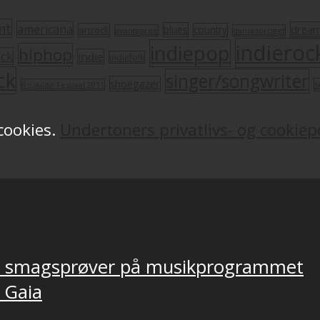
nt
americana
drea
blues
artrock
country
avantgarde
dansksproget
indieroc
indiepop
hiphop
ock
indie
indiefolk
ck
singer/songwriter
shoegazer
s
Roskilde Festival 2011
 cookies.
Undertoners privatlivs- og cookiepo
ver smagsprøver på musikprogrammet
, Gaia