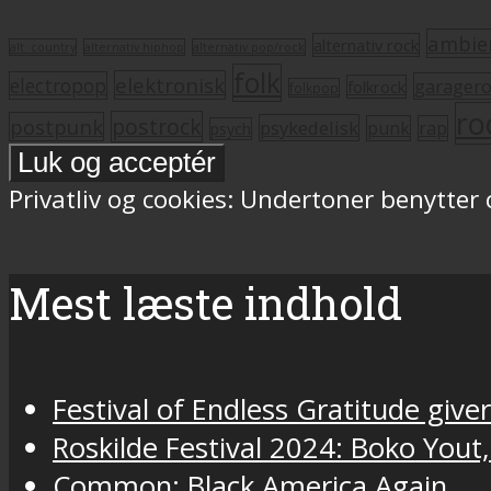
ambie
alternativ rock
alt. country
alternativ hiphop
alternativ pop/rock
folk
elektronisk
electropop
garager
folkrock
folkpop
ro
postrock
postpunk
psykedelisk
punk
rap
psych
Privatliv og cookies: Undertoner benytter
Mest læste indhold
Festival of Endless Gratitude gi
Roskilde Festival 2024: Boko Yout
Common: Black America Again