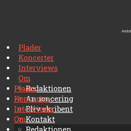
Ambit
Plader
Koncerter
Interviews
Om
Plader
Redaktionen
Koncerter
Annoncering
Interviews
Bliv skribent
Om
Kontakt
Arkiv
Redaktionen