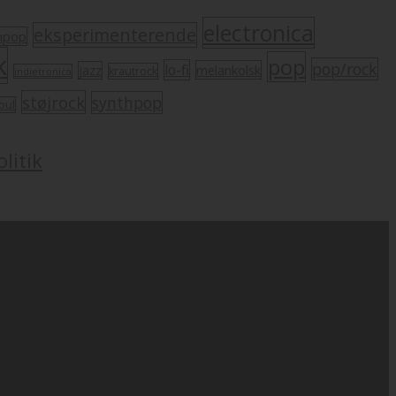
electronica
eksperimenterende
mpop
k
pop
pop/rock
lo-fi
melankolsk
jazz
krautrock
indietronica
støjrock
synthpop
oul
litik