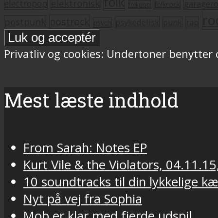
folk
elektronisk
electropop
garager
folkrock
folkpop
ro
postrock
postpunk
psykedelisk
punk
rap
psych
Privatliv og cookies: Undertoner benytter
Mest læste indhold
From Sarah: Notes EP
Kurt Vile & the Violators, 04.11.15
10 soundtracks til din lykkelige k
Nyt på vej fra Sophia
Mob er klar med fjerde udspil