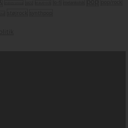
k
pop
pop/rock
lo-fi
melankolsk
jazz
krautrock
indietronica
støjrock
synthpop
oul
litik