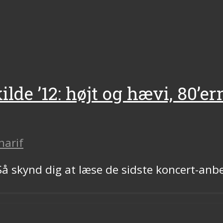
lde ’12: højt og hævi, 80’e
harif
 Så skynd dig at læse de sidste koncert-an