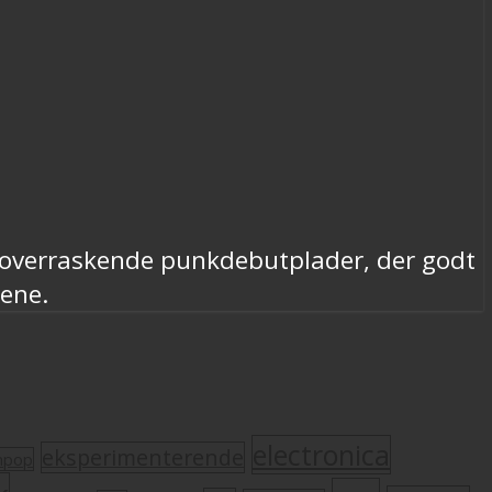
t overraskende punkdebutplader, der godt
cene.
electronica
eksperimenterende
mpop