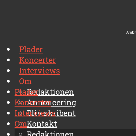
Ambit
Plader
Koncerter
Interviews
Om
Plader
Redaktionen
Koncerter
Annoncering
Interviews
Bliv skribent
Om
Kontakt
Arkiv
Redaktionen