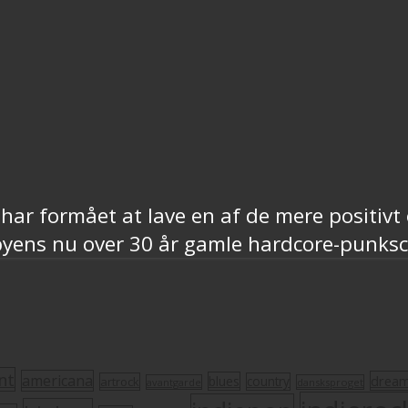
 har formået at lave en af de mere positiv
byens nu over 30 år gamle hardcore-punks
nt
americana
drea
blues
artrock
country
avantgarde
dansksproget