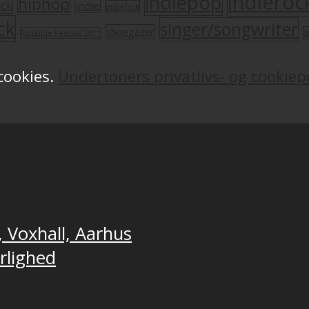
indieroc
indiepop
hiphop
ock
indie
indiefolk
ck
singer/songwriter
shoegazer
s
Roskilde Festival 2011
 cookies.
Undertoners privatlivs- og cookiepo
, Voxhall, Aarhus
ærlighed