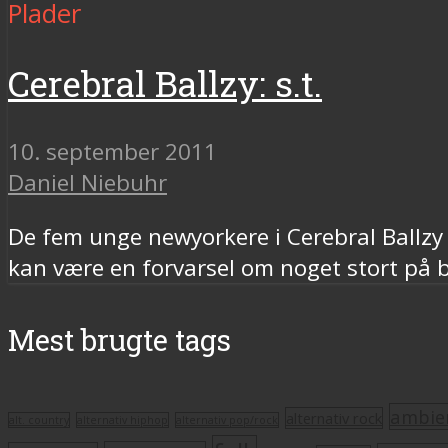
Plader
Cerebral Ballzy: s.t.
10. september 2011
Daniel Niebuhr
De fem unge newyorkere i Cerebral Ballzy
kan være en forvarsel om noget stort på 
Mest brugte tags
ambie
alternativ rock
alt. country
alternativ hiphop
alternativ pop/rock