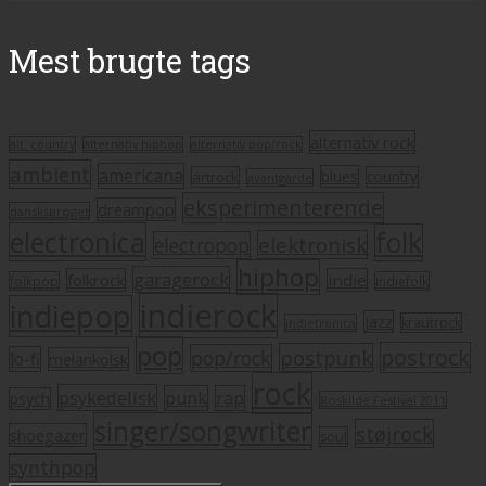
Mest brugte tags
alternativ rock
alt. country
alternativ hiphop
alternativ pop/rock
ambient
americana
blues
artrock
country
avantgarde
eksperimenterende
dreampop
dansksproget
electronica
folk
elektronisk
electropop
hiphop
garagerock
folkrock
indie
folkpop
indiefolk
indierock
indiepop
jazz
krautrock
indietronica
pop
postrock
postpunk
pop/rock
lo-fi
melankolsk
rock
psykedelisk
punk
rap
psych
Roskilde Festival 2011
singer/songwriter
støjrock
shoegazer
soul
synthpop