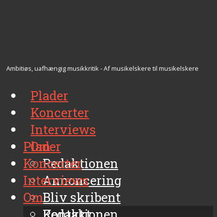
Ambitiøs, uafhængig musikkritik - Af musikelskere til musikelskere
Plader
Koncerter
Interviews
Plader
Om
Koncerter
Redaktionen
Interviews
Annoncering
Om
Bliv skribent
Kontakt
Redaktionen