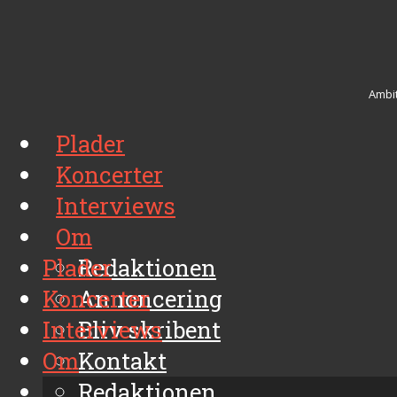
Ambit
Plader
Koncerter
Interviews
Om
Plader
Redaktionen
Koncerter
Annoncering
Interviews
Bliv skribent
Om
Kontakt
Arkiv
Redaktionen