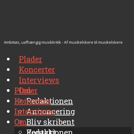
Ambitiøs, uafhængig musikkritik - Af musikelskere til musikelskere
Plader
Koncerter
Interviews
Plader
Om
Koncerter
Redaktionen
Interviews
Annoncering
Om
Bliv skribent
Kontakt
Redaktionen