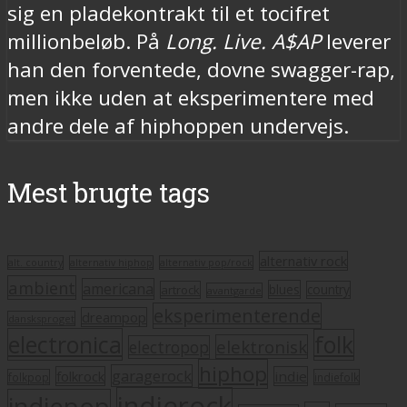
sig en pladekontrakt til et tocifret
millionbeløb. På
Long. Live. A$AP
leverer
han den forventede, dovne swagger-rap,
men ikke uden at eksperimentere med
andre dele af hiphoppen undervejs.
Mest brugte tags
alternativ rock
alt. country
alternativ hiphop
alternativ pop/rock
ambient
americana
blues
artrock
country
avantgarde
eksperimenterende
dreampop
dansksproget
electronica
folk
elektronisk
electropop
hiphop
garagerock
folkrock
indie
folkpop
indiefolk
indierock
indiepop