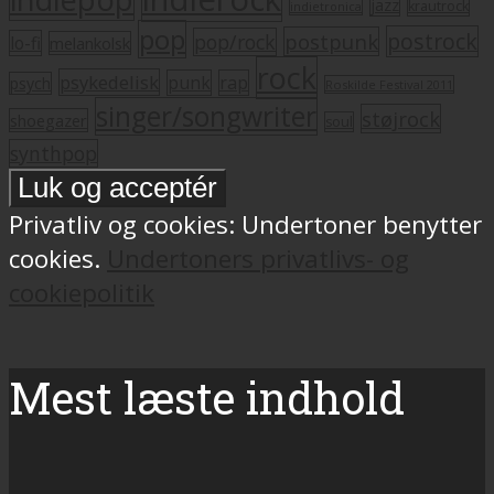
jazz
krautrock
indietronica
pop
postrock
postpunk
pop/rock
lo-fi
melankolsk
rock
psykedelisk
punk
rap
psych
Roskilde Festival 2011
singer/songwriter
støjrock
shoegazer
soul
synthpop
Privatliv og cookies: Undertoner benytter
cookies.
Undertoners privatlivs- og
cookiepolitik
Mest læste indhold