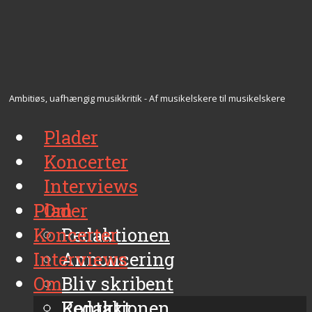
Ambitiøs, uafhængig musikkritik - Af musikelskere til musikelskere
Plader
Koncerter
Interviews
Plader
Om
Koncerter
Redaktionen
Interviews
Annoncering
Om
Bliv skribent
Kontakt
Redaktionen