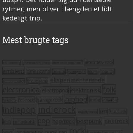
rytmer, men bliver i længden et lidt
kedeligt trip.
Mest brugte tags
alternativ rock
alt. country
alternativ hiphop
alternativ pop/rock
ambient
americana
blues
artrock
country
avantgarde
eksperimenterende
dreampop
dansksproget
electronica
folk
elektronisk
electropop
hiphop
garagerock
folkrock
indie
folkpop
indiefolk
indierock
indiepop
jazz
krautrock
indietronica
pop
postrock
postpunk
pop/rock
lo-fi
melankolsk
rock
psykedelisk
punk
rap
psych
Roskilde Festival 2011