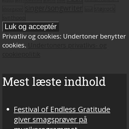
singer/songwriter
støjrock
shoegazer
soul
synthpop
Privatliv og cookies: Undertoner benytter
cookies.
Undertoners privatlivs- og
cookiepolitik
Mest læste indhold
Festival of Endless Gratitude
giver smagsprøver på