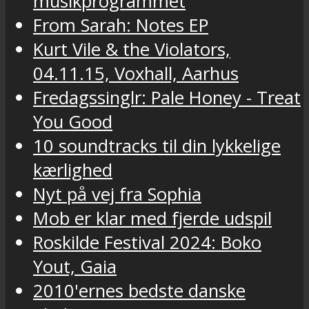
musikprogrammet
From Sarah: Notes EP
Kurt Vile & the Violators,
04.11.15, Voxhall, Aarhus
Fredagssinglr: Pale Honey - Treat
You Good
10 soundtracks til din lykkelige
kærlighed
Nyt på vej fra Sophia
Mob er klar med fjerde udspil
Roskilde Festival 2024: Boko
Yout, Gaia
2010'ernes bedste danske