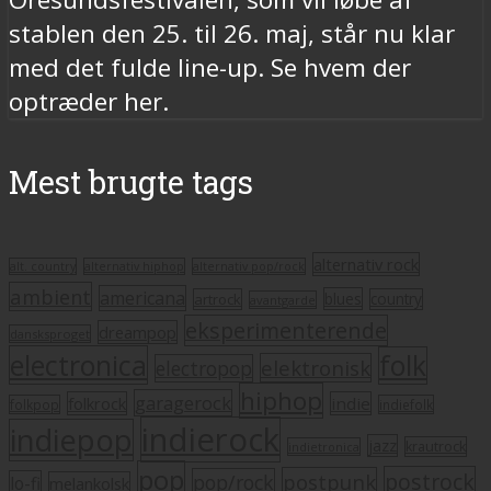
stablen den 25. til 26. maj, står nu klar
med det fulde line-up. Se hvem der
optræder her.
Mest brugte tags
alternativ rock
alt. country
alternativ hiphop
alternativ pop/rock
ambient
americana
blues
artrock
country
avantgarde
eksperimenterende
dreampop
dansksproget
electronica
folk
elektronisk
electropop
hiphop
garagerock
folkrock
indie
folkpop
indiefolk
indierock
indiepop
jazz
krautrock
indietronica
pop
postrock
postpunk
pop/rock
lo-fi
melankolsk