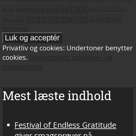
rock
psykedelisk
punk
rap
psych
Roskilde Festival 2011
singer/songwriter
støjrock
shoegazer
soul
synthpop
Privatliv og cookies: Undertoner benytter
cookies.
Undertoners privatlivs- og
cookiepolitik
Mest læste indhold
Festival of Endless Gratitude
giver smagsprøver på