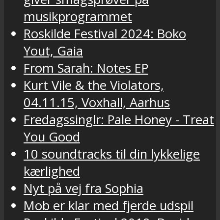
musikprogrammet
Roskilde Festival 2024: Boko
Yout, Gaia
From Sarah: Notes EP
Kurt Vile & the Violators,
04.11.15, Voxhall, Aarhus
Fredagssinglr: Pale Honey - Treat
You Good
10 soundtracks til din lykkelige
kærlighed
Nyt på vej fra Sophia
Mob er klar med fjerde udspil