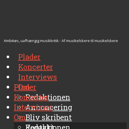
Ambitiøs, uafhængig musikkritik - Af musikelskere til musikelskere
Plader
Koncerter
Interviews
Plader
Om
Koncerter
Redaktionen
Interviews
Annoncering
Om
Bliv skribent
Kontakt
Redaktionen