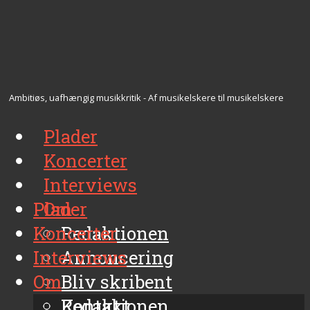
Ambitiøs, uafhængig musikkritik - Af musikelskere til musikelskere
Plader
Koncerter
Interviews
Plader
Om
Koncerter
Redaktionen
Interviews
Annoncering
Om
Bliv skribent
Kontakt
Redaktionen