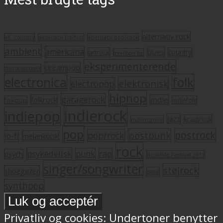
alternativ rock
alt. country
alternativ hiphop
alternativ pop/rock
ambient
americana
blues
artrock
country
avantgarde
eksperimenterende
dreampop
dansksproget
electronica
folk
elektronisk
electropop
hiphop
garagerock
folkrock
indie
folkpop
indiefolk
indierock
indiepop
jazz
krautrock
indietronica
pop
postrock
postpunk
pop/rock
lo-fi
melankolsk
rock
psykedelisk
punk
rap
psych
Roskilde Festival 2011
singer/songwriter
støjrock
shoegazer
soul
synthpop
Privatliv og cookies: Undertoner benytter