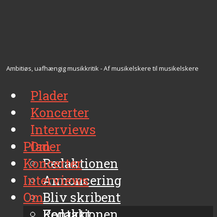
Ambitiøs, uafhængig musikkritik - Af musikelskere til musikelskere
Plader
Koncerter
Interviews
Plader
Om
Koncerter
Redaktionen
Interviews
Annoncering
Om
Bliv skribent
Kontakt
Redaktionen