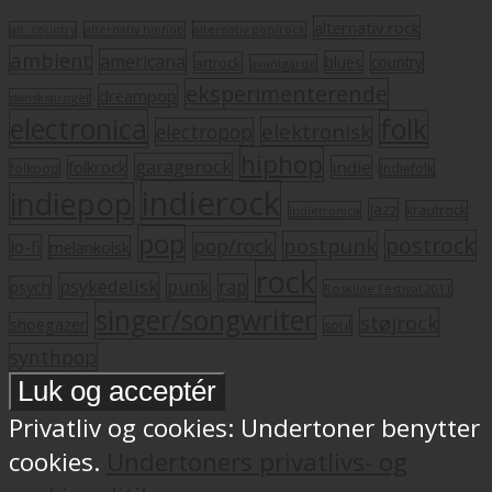
alternativ rock
alt. country
alternativ hiphop
alternativ pop/rock
ambient
americana
blues
artrock
country
avantgarde
eksperimenterende
dreampop
dansksproget
electronica
folk
elektronisk
electropop
hiphop
garagerock
folkrock
indie
folkpop
indiefolk
indierock
indiepop
jazz
krautrock
indietronica
pop
postrock
postpunk
pop/rock
lo-fi
melankolsk
rock
psykedelisk
punk
rap
psych
Roskilde Festival 2011
singer/songwriter
støjrock
shoegazer
soul
synthpop
Privatliv og cookies: Undertoner benytter
cookies.
Undertoners privatlivs- og