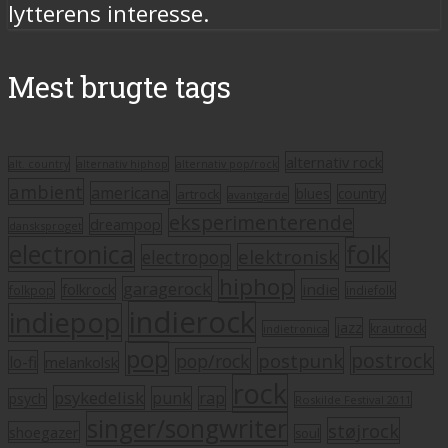
lytterens interesse.
Mest brugte tags
alternativ rock
alt. country
alternativ hiphop
alternativ pop/rock
ambient
americana
blues
artrock
country
avantgarde
eksperimenterende
dreampop
dansksproget
electronica
folk
elektronisk
electropop
hiphop
garagerock
folkrock
indie
folkpop
indiefolk
indierock
indiepop
jazz
krautrock
indietronica
pop
postrock
postpunk
pop/rock
lo-fi
melankolsk
rock
psykedelisk
punk
rap
psych
Roskilde Festival 2011
singer/songwriter
støjrock
shoegazer
soul