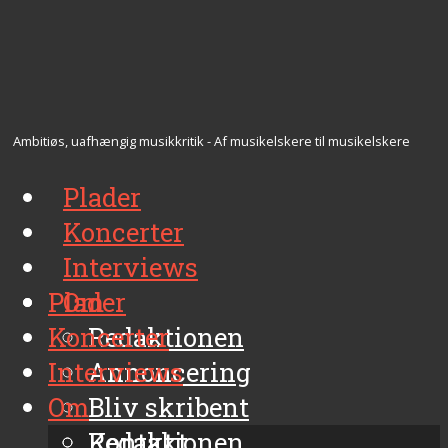
Ambitiøs, uafhængig musikkritik - Af musikelskere til musikelskere
Plader
Koncerter
Interviews
Plader
Om
Koncerter
Redaktionen
Interviews
Annoncering
Om
Bliv skribent
Kontakt
Redaktionen