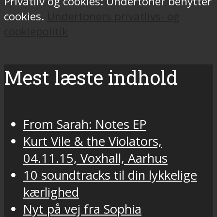
Privatliv og cookies: Undertoner benytter
cookies.
Undertoners privatlivs- og
cookiepolitik
Mest læste indhold
From Sarah: Notes EP
Kurt Vile & the Violators,
04.11.15, Voxhall, Aarhus
10 soundtracks til din lykkelige
kærlighed
Nyt på vej fra Sophia