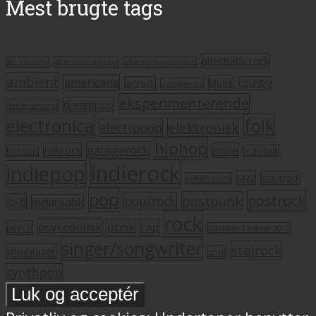
Mest brugte tags
alternativ rock
alt. country
alternativ hiphop
alternativ pop/rock
ambient
americana
blues
artrock
country
avantgarde
eksperimenterende
dreampop
dansksproget
electronica
folk
elektronisk
electropop
hiphop
garagerock
folkrock
indie
folkpop
indiefolk
indierock
indiepop
jazz
krautrock
indietronica
pop
postrock
postpunk
pop/rock
lo-fi
melankolsk
rock
psykedelisk
punk
rap
psych
Roskilde Festival 2011
singer/songwriter
støjrock
shoegazer
soul
synthpop