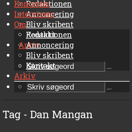
Koncerter
Redaktionen
Interviews
Annoncering
Om
Bliv skribent
Kontakt
Redaktionen
Arkiv
Annoncering
Bliv skribent
Kontakt
Arkiv
Tag - Dan Mangan