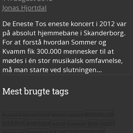
Jonas Hjortdal
De Eneste Tos eneste koncert i 2012 var
på absolut hjemmebane i Skanderborg.
For at forstå hvordan Sommer og
Kvamm fik 300.000 mennesker til at
mødes i én stor musikalsk omfavnelse,
må man starte ved slutningen...
Mest brugte tags
alternativ rock
alt. country
alternativ hiphop
alternativ pop/rock
ambient
americana
blues
artrock
country
avantgarde
eksperimenterende
dreampop
dansksproget