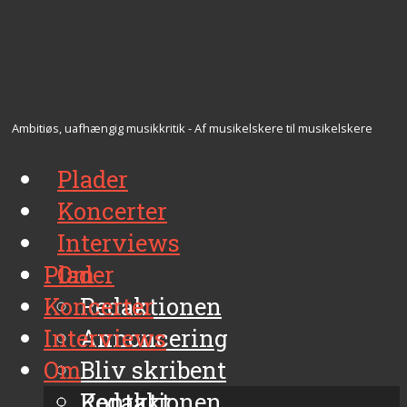
Ambitiøs, uafhængig musikkritik - Af musikelskere til musikelskere
Plader
Koncerter
Interviews
Plader
Om
Koncerter
Redaktionen
Interviews
Annoncering
Om
Bliv skribent
Kontakt
Redaktionen