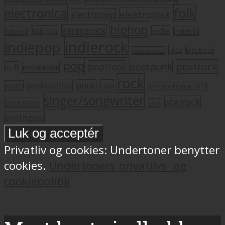
electronica
folk
elektronisk
electropop
hiphop
garagerock
folkrock
indie
folkpop
indiefolk
indierock
indiepop
jazz
krautrock
indietronica
pop
postrock
postpunk
pop/rock
lo-fi
melankolsk
rock
psykedelisk
punk
rap
psych
Roskilde Festival 2011
singer/songwriter
støjrock
shoegazer
soul
synthpop
Privatliv og cookies: Undertoner benytter
cookies.
Undertoners privatlivs- og
cookiepolitik