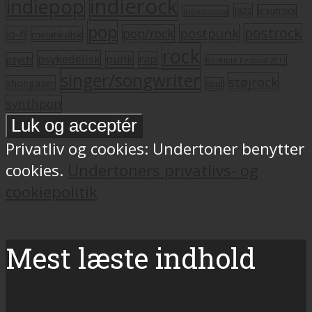
indierock
indiepop
jazz
krautrock
indietronica
pop
postrock
postpunk
pop/rock
lo-fi
melankolsk
rock
psykedelisk
punk
rap
psych
Roskilde Festival 2011
singer/songwriter
støjrock
shoegazer
soul
synthpop
Privatliv og cookies: Undertoner benytter
cookies.
Undertoners privatlivs- og
cookiepolitik
Mest læste indhold