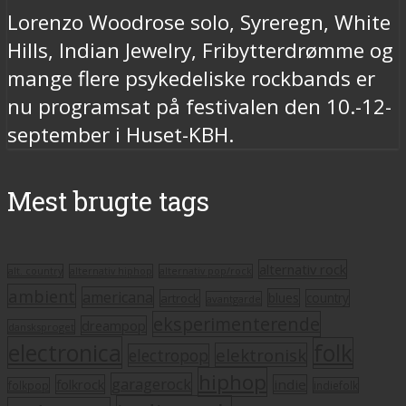
Lorenzo Woodrose solo, Syreregn, White
Hills, Indian Jewelry, Fribytterdrømme og
mange flere psykedeliske rockbands er
nu programsat på festivalen den 10.-12-
september i Huset-KBH.
Mest brugte tags
alternativ rock
alt. country
alternativ hiphop
alternativ pop/rock
ambient
americana
blues
artrock
country
avantgarde
eksperimenterende
dreampop
dansksproget
electronica
folk
elektronisk
electropop
hiphop
garagerock
folkrock
indie
folkpop
indiefolk