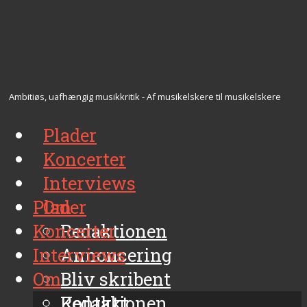
Ambitiøs, uafhængig musikkritik - Af musikelskere til musikelskere
Plader
Koncerter
Interviews
Plader
Om
Koncerter
Redaktionen
Interviews
Annoncering
Om
Bliv skribent
Kontakt
Redaktionen