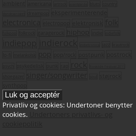
ambient
americana
blues
artrock
country
avantgarde
eksperimenterende
dreampop
dansksproget
electronica
folk
elektronisk
electropop
hiphop
garagerock
folkrock
indie
folkpop
indiefolk
indierock
indiepop
jazz
krautrock
indietronica
pop
postrock
postpunk
pop/rock
lo-fi
melankolsk
rock
psykedelisk
punk
rap
psych
Roskilde Festival 2011
singer/songwriter
støjrock
shoegazer
soul
synthpop
Privatliv og cookies: Undertoner benytter
cookies.
Undertoners privatlivs- og
cookiepolitik