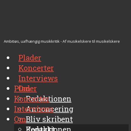
Ambitiøs, uafhængig musikkritik - Af musikelskere til musikelskere
Plader
Koncerter
Interviews
Plader
Om
Koncerter
Redaktionen
Interviews
Annoncering
Om
Bliv skribent
Kontakt
Redaktionen