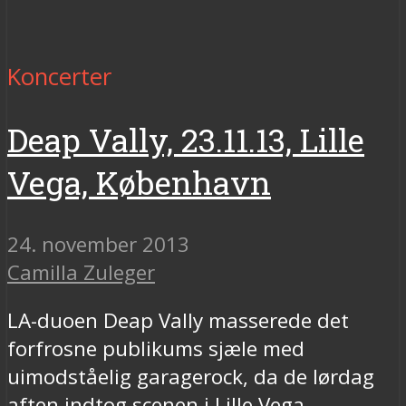
Koncerter
Deap Vally, 23.11.13, Lille
Vega, København
24. november 2013
Camilla Zuleger
LA-duoen Deap Vally masserede det
forfrosne publikums sjæle med
uimodståelig garagerock, da de lørdag
aften indtog scenen i Lille Vega.