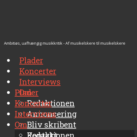
Ambitiøs, uafhængig musikkritik - Af musikelskere til musikelskere
Plader
Koncerter
Interviews
Plader
Om
Koncerter
Redaktionen
Interviews
Annoncering
Om
Bliv skribent
Kontakt
Redaktionen