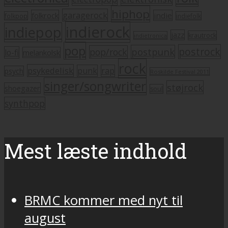
hiphop
garagerock
folkrock
indie
folkpop
indiefolk
indierock
indiepop
jazz
krautrock
indietronica
pop
postrock
postpunk
pop/rock
lo-fi
melankolsk
rock
psykedelisk
punk
rap
psych
Roskilde Festival 2011
singer/songwriter
støjrock
shoegazer
soul
synthpop
Mest læste indhold
BRMC kommer med nyt til
august