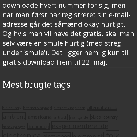
downloade hvert nummer for sig, men
når man først har registreret sin e-mail-
adresse går det såmænd okay hurtigt.
Og hvis man vil have det gratis, skal man
selv være en smule hurtig (med streg
under ‘smule’). Det ligger nemlig kun til
gratis download frem til 22. maj.
Mest brugte tags
alternativ rock
alt. country
alternativ hiphop
alternativ pop/rock
ambient
americana
blues
artrock
country
avantgarde
eksperimenterende
dreampop
dansksproget
electronica
folk
elektronisk
electropop