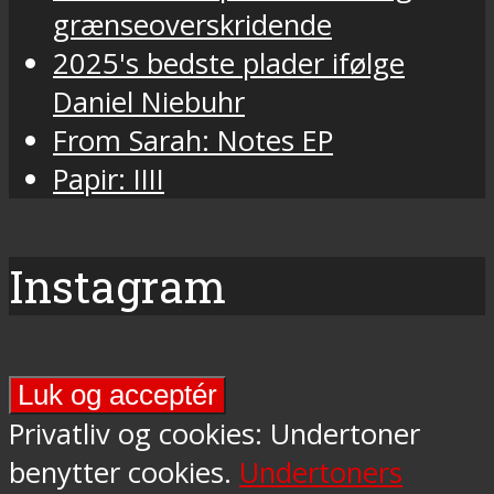
grænseoverskridende
2025's bedste plader ifølge
Daniel Niebuhr
From Sarah: Notes EP
Papir: IIII
Instagram
Final
Days-
Privatliv og cookies: Undertoner
programmet
benytter cookies.
Undertoners