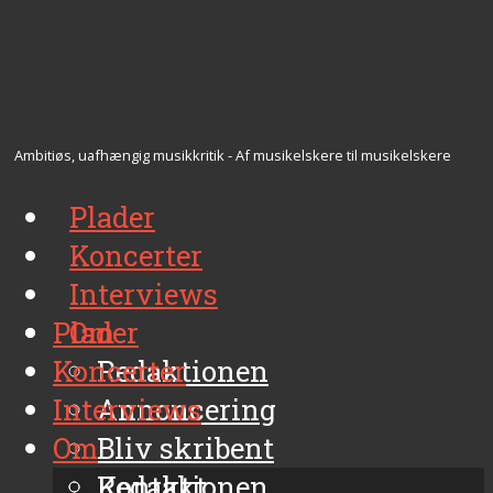
Ambitiøs, uafhængig musikkritik - Af musikelskere til musikelskere
Plader
Koncerter
Interviews
Plader
Om
Koncerter
Redaktionen
Interviews
Annoncering
Om
Bliv skribent
Kontakt
Redaktionen