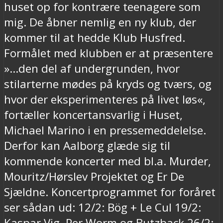
huset op for kontrære teenagere som
mig. De åbner nemlig en ny klub, der
kommer til at hedde Klub Husfred.
Formålet med klubben er at præsentere
»…den del af undergrunden, hvor
stilarterne mødes på kryds og tværs, og
hvor der eksperimenteres på livet løs«,
fortæller koncertansvarlig i Huset,
Michael Marino i en pressemeddelelse.
Derfor kan Aalborg glæde sig til
kommende koncerter med bl.a. Murder,
Mouritz/Hørslev Projektet og Er De
Sjældne. Koncertprogrammet for foråret
ser sådan ud: 12/2: Bög + Le Cul 19/2:
Kaspar Vig, Per Worm og Butzback 26/2: