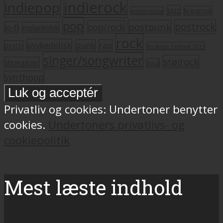
indierock
indiepop
jazz
krautrock
indietronica
pop
postrock
postpunk
pop/rock
lo-fi
melankolsk
rock
psykedelisk
punk
rap
psych
Roskilde Festival 2011
singer/songwriter
støjrock
shoegazer
soul
synthpop
Privatliv og cookies: Undertoner benytter
cookies.
Undertoners privatlivs- og
cookiepolitik
Mest læste indhold