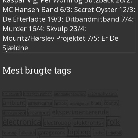
MC Hansen Band 6/3: Secret Oyster 12/3:
De Efterladte 19/3: Ditbandmitband 7/4:
Murder 16/4: Skvulp 23/4:
Mouritz/Hørslev Projektet 7/5: Er De
Sjældne
Mest brugte tags
alternativ rock
alt. country
alternativ hiphop
alternativ pop/rock
ambient
americana
blues
artrock
country
avantgarde
eksperimenterende
dreampop
dansksproget
electronica
folk
elektronisk
electropop
hiphop
garagerock
folkrock
indie
folkpop
indiefolk