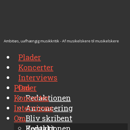
Ambitiøs, uafhængig musikkritik - Af musikelskere til musikelskere
Plader
Koncerter
Interviews
Plader
Om
Koncerter
Redaktionen
Interviews
Annoncering
Om
Bliv skribent
Kontakt
Redaktionen