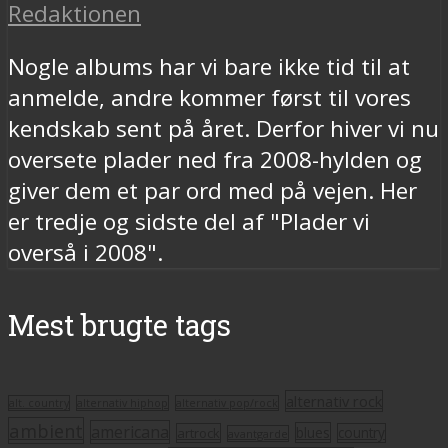
Redaktionen
Nogle albums har vi bare ikke tid til at
anmelde, andre kommer først til vores
kendskab sent på året. Derfor hiver vi nu
oversete plader ned fra 2008-hylden og
giver dem et par ord med på vejen. Her
er tredje og sidste del af "Plader vi
overså i 2008".
Mest brugte tags
alternativ rock
alt. country
alternativ hiphop
alternativ pop/rock
ambient
americana
blues
artrock
country
avantgarde