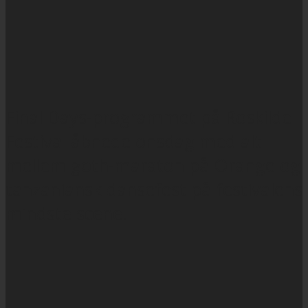
Final Days-programmet på Roskilde
Festival åbnede onsdag med alt
mellem goth-maraton på Orange og
tanzaniansk dansefest på festivalens
mindste scene.