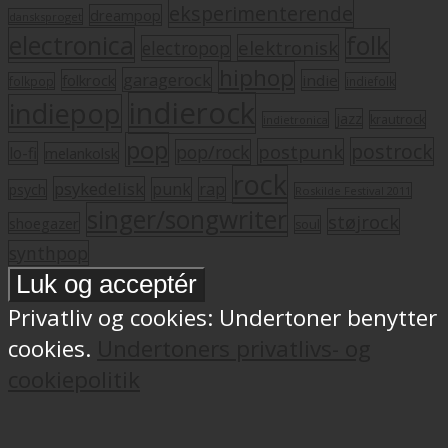
eksperimenterende
dreampop
dansksproget
electronica
folk
elektronisk
electropop
hiphop
garagerock
folkrock
indie
folkpop
indiefolk
indierock
indiepop
jazz
krautrock
indietronica
pop
postrock
postpunk
pop/rock
lo-fi
melankolsk
rock
psykedelisk
punk
rap
psych
Roskilde Festival 2011
singer/songwriter
støjrock
shoegazer
soul
synthpop
Privatliv og cookies: Undertoner benytter
cookies.
Undertoners privatlivs- og
cookiepolitik